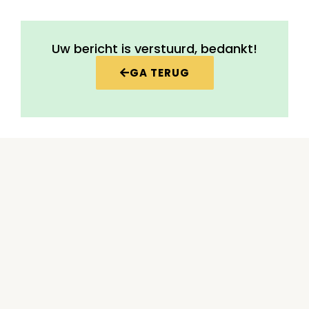
Skip
content
to
content
Uw bericht is verstuurd, bedankt!
GA TERUG