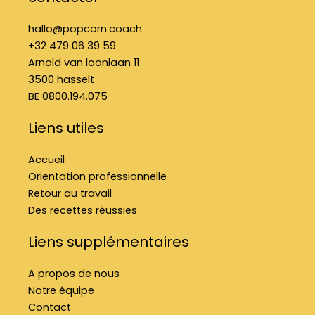
o
r
i
k
a
n
hallo@popcorn.coach
f
m
+32 479 06 39 59
Arnold van loonlaan 11
3500 hasselt
BE 0800.194.075
Liens utiles
Accueil
Orientation professionnelle
Retour au travail
Des recettes réussies
Liens supplémentaires
A propos de nous
Notre équipe
Contact