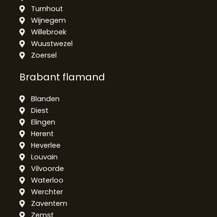
Turnhout
Wijnegem
Willebroek
Wuustwezel
Zoersel
Brabant flamand
Blanden
Diest
Elingen
Herent
Heverlee
Louvain
Vilvoorde
Waterloo
Werchter
Zaventem
Zemst