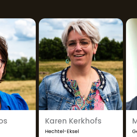
os
Karen Kerkhofs
M
Hechtel-Eksel
G