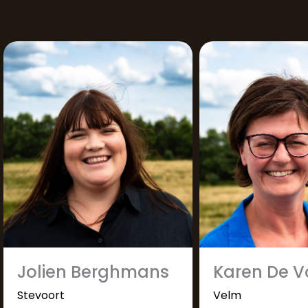
Jolien Berghmans
Karen De V
Stevoort
Velm