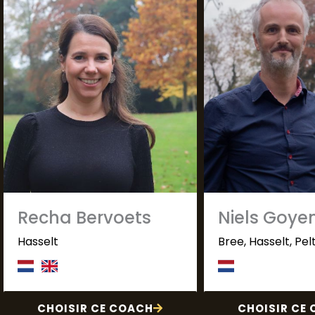
Recha Bervoets
Niels Goye
Hasselt
Bree, Hasselt, Pel
CHOISIR CE COACH
CHOISIR CE