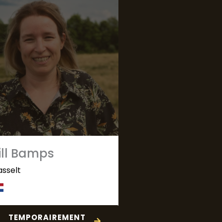
ill Bamps
asselt
TEMPORAIREMENT