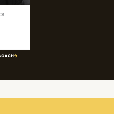
ts
 COACH