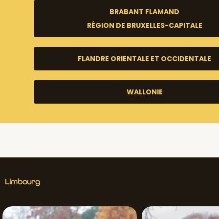
BRABANT FLAMAND
RÉGION DE BRUXELLES-CAPITALE
FLANDRE ORIENTALE ET OCCIDENTALE
WALLONIE
Limbourg