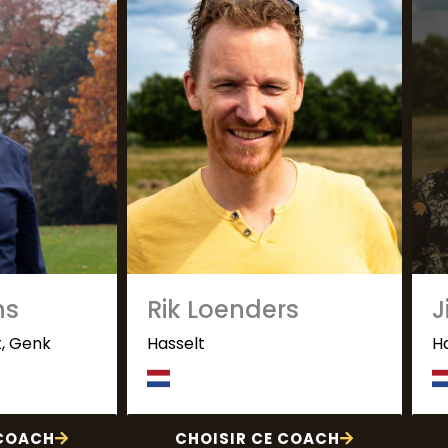
ns
Rik Loenders
J
t, Genk
Hasselt
H
 COACH
CHOISIR CE COACH