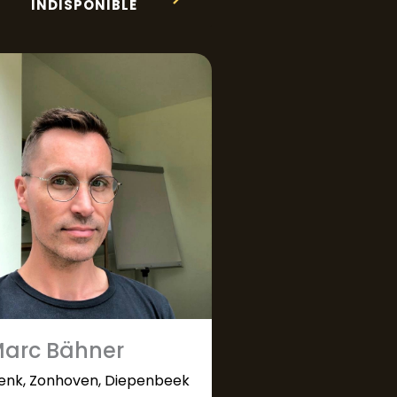
INDISPONIBLE
arc Bähner
enk, Zonhoven, Diepenbeek