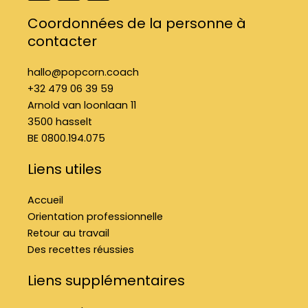
c
s
n
e
t
k
Coordonnées de la personne à
b
a
e
contacter
o
g
d
o
r
i
k
a
n
hallo@popcorn.coach
f
m
+32 479 06 39 59
Arnold van loonlaan 11
3500 hasselt
BE 0800.194.075
Liens utiles
Accueil
Orientation professionnelle
Retour au travail
Des recettes réussies
Liens supplémentaires