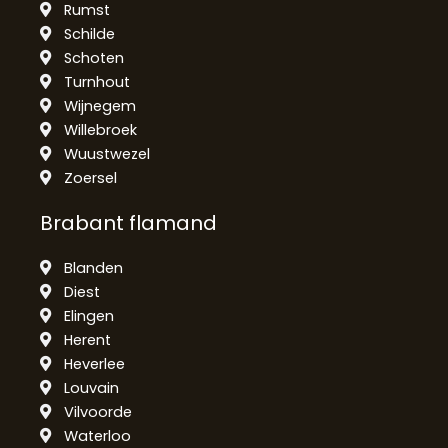
Rumst
Schilde
Schoten
Turnhout
Wijnegem
Willebroek
Wuustwezel
Zoersel
Brabant flamand
Blanden
Diest
Elingen
Herent
Heverlee
Louvain
Vilvoorde
Waterloo