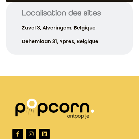
Localisation des sites
Zavel 3, Alveringem, Belgique
Dehemlaan 31, Ypres, Belgique
F
I
L
a
n
i