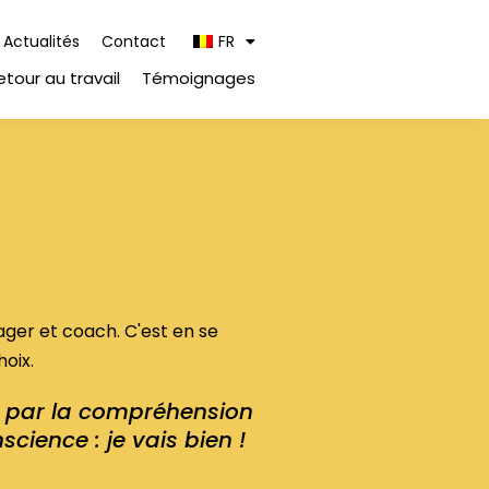
Actualités
Contact
FR
etour au travail
Témoignages
ager et coach. C'est en se
oix.
par la compréhension
science : je vais bien !