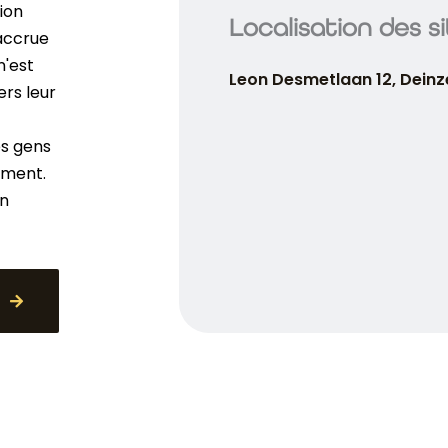
ion
Localisation des s
 accrue
n'est
Leon Desmetlaan 12, Deinz
ers leur
es gens
ement.
un