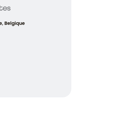
ites
e, Belgique