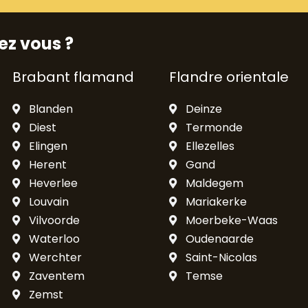
ez vous ?
Brabant flamand
Flandre orientale
Blanden
Deinze
Diest
Termonde
Elingen
Ellezelles
Herent
Gand
Heverlee
Maldegem
Louvain
Mariakerke
Vilvoorde
Moerbeke-Waas
Waterloo
Oudenaarde
Werchter
Saint-Nicolas
Zaventem
Temse
Zemst