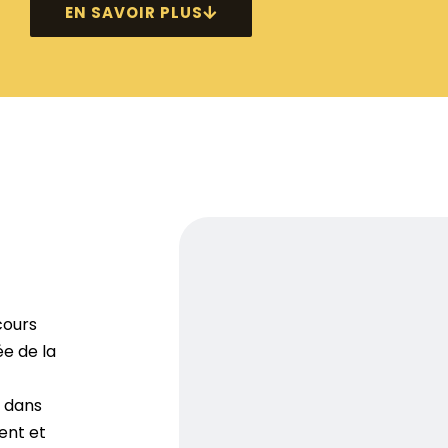
EN SAVOIR PLUS
cours
e de la
t dans
ent et