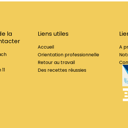
e la
Liens utiles
Li
ntacter
Accueil
A p
ach
Orientation professionnelle
Not
Retour au travail
Con
 11
Des recettes réussies