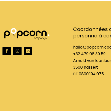
Coordonnées d
personne à co
hallo@popcorn.co
F
I
L
a
n
i
+32 479 06 39 59
c
s
n
Arnold van loonlaan
e
t
k
b
a
e
3500 hasselt
o
g
d
o
r
i
BE 0800.194.075
k
a
n
f
m