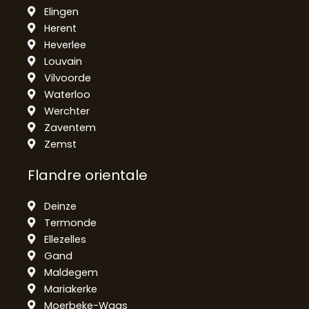
Elingen
Herent
Heverlee
Louvain
Vilvoorde
Waterloo
Werchter
Zaventem
Zemst
Flandre orientale
Deinze
Termonde
Ellezelles
Gand
Maldegem
Mariakerke
Moerbeke-Waas