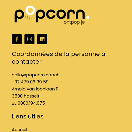
F
I
L
a
n
i
c
s
n
e
t
k
Coordonnées de la personne à
b
a
e
contacter
o
g
d
o
r
i
k
a
n
hallo@popcorn.coach
f
m
+32 479 06 39 59
Arnold van loonlaan 11
3500 hasselt
BE 0800.194.075
Liens utiles
Accueil