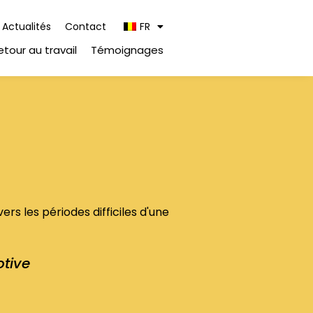
Actualités
Contact
FR
etour au travail
Témoignages
rs les périodes difficiles d'une
tive