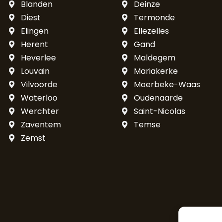
Blanden
Deinze
Diest
Termonde
Elingen
Ellezelles
Herent
Gand
Heverlee
Maldegem
Louvain
Mariakerke
Vilvoorde
Moerbeke-Waas
Waterloo
Oudenaarde
Werchter
Saint-Nicolas
Zaventem
Temse
Zemst