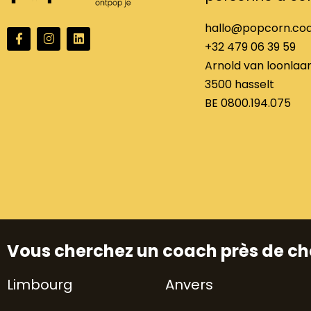
hallo@popcorn.co
F
I
L
a
n
i
+32 479 06 39 59
c
s
n
Arnold van loonlaan
e
t
k
b
a
e
3500 hasselt
o
g
d
o
r
i
BE 0800.194.075
k
a
n
f
m
Vous cherchez un coach près de ch
Limbourg
Anvers