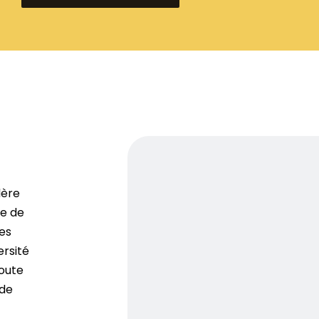
lère
ne de
nes
ersité
oute
 de