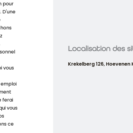
n pour
. D'une
e
chons
ez
,
Localisation des s
sonnel
Krekelberg 126, Hoevenen 
i vous
 emploi
ement
 ferai
qui vous
os
ons ce