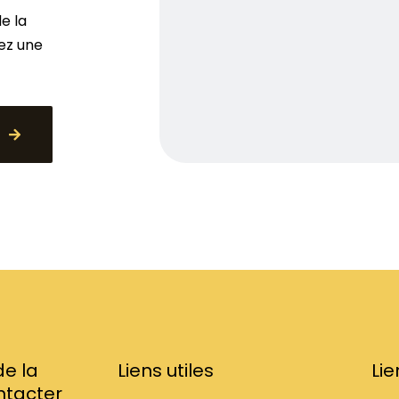
e la
rez une
e la
Liens utiles
Li
ntacter