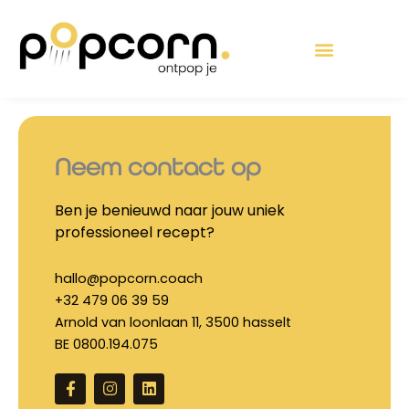
Ga
de
naar
inhoud
de
inhoud
Neem contact op
Ben je benieuwd naar jouw uniek
professioneel recept?
hallo@popcorn.coach
+32 479 06 39 59
Arnold van loonlaan 11, 3500 hasselt
BE 0800.194.075
F
I
L
a
n
i