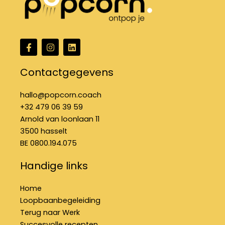
F
I
L
a
n
i
c
s
n
e
t
k
Contactgegevens
b
a
e
o
g
d
o
r
i
hallo@popcorn.coach
k
a
n
+32 479 06 39 59
-
m
f
Arnold van loonlaan 11
3500 hasselt
BE 0800.194.075
Handige links
Home
Loopbaanbegeleiding
Terug naar Werk
Succesvolle recepten