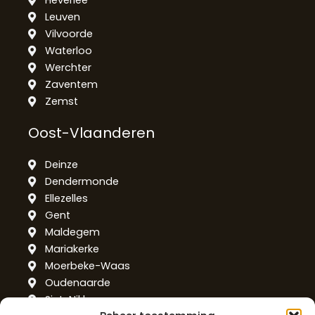
Heverlee
Leuven
Vilvoorde
Waterloo
Werchter
Zaventem
Zemst
Oost-Vlaanderen
Deinze
Dendermonde
Ellezelles
Gent
Maldegem
Mariakerke
Moerbeke-Waas
Oudenaarde
Sint-Niklaas