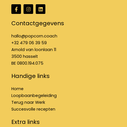
F
I
L
a
n
i
c
s
n
e
t
k
Contactgegevens
b
a
e
o
g
d
o
r
i
hallo@popcorn.coach
k
a
n
+32 479 06 39 59
-
m
f
Arnold van loonlaan 11
3500 hasselt
BE 0800.194.075
Handige links
Home
Loopbaanbegeleiding
Terug naar Werk
Succesvolle recepten
Extra links