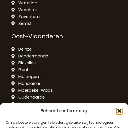
Waterloo
Werchter
Zaventem
Zemst
Oost-Vlaanderen
Deinze
Dendermonde
Ellezelles
Gent
Maldegem
Mariakerke
Moerbeke-Waas
Oudenaarde
Sint-Niklaas
Beheer toestemming
Temse
West-Vlaanderen
Om de beste ervaringen te bieden, gebruiken wij technologieën
zoals cookies om informatie over je apparaat op te slaan en/of te