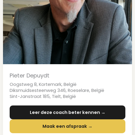
Pieter Depuydt
Oogstweg 8, Kortemark, België
Diksmuidsesteenweg 346, Roeselare, België
Sint-Janstraat 185, Tielt, België
Leer deze coach beter kennen →
Maak een afspraak →