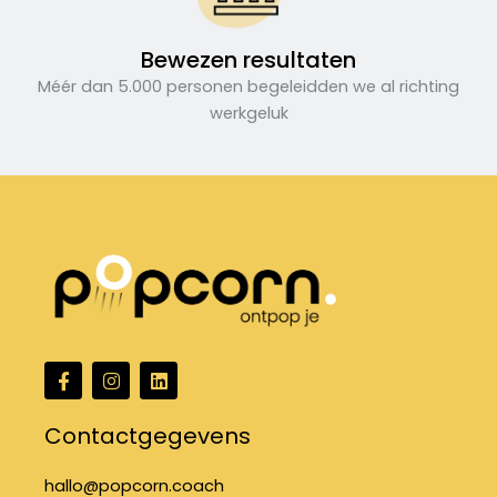
Bewezen resultaten
Méér dan 5.000 personen begeleidden we al richting
werkgeluk
F
I
L
a
n
i
c
s
n
e
t
k
Contactgegevens
b
a
e
o
g
d
o
r
i
hallo@popcorn.coach