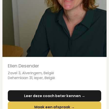
Elien Desender
Zavel 3, Alveringem, België
Dehemlaan 31, Ieper, België
Leer deze coach beter kennen →
Maak een afspraak →