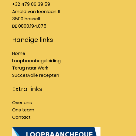
k
a
n
+32 479 06 39 59
-
m
f
Arnold van loonlaan 11
3500 hasselt
BE 0800.194.075
Handige links
Home
Loopbaanbegeleiding
Terug naar Werk
Succesvolle recepten
Extra links
Over ons
Ons team
Contact