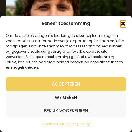
Beheer toestemming
Om de beste ervaringen te bieden, gebruiken wij technologieën
zoals cookies om informatie over je apparaat op te slaan en/of te
raadplegen. Door in te stemmen met deze technologieën kunnen
wij gegevens zoals surfgedrag of unieke ID's op deze site
verwerken. Als je geen toestemming geeft of uw toestemming
intrekt, kan dit een nadelige invloed hebben op bepaalde functies
en mogelijkheden.
Katrien Debeuckelaere
Weerde, Hombeek
ACCEPTEREN
WEIGEREN
BEKIJK VOORKEUREN
KIES DEZE COACH
Cookiebeleid
Privacy Policy