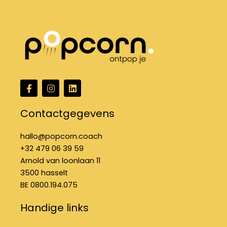
F
I
L
a
n
i
c
s
n
e
t
k
Contactgegevens
b
a
e
o
g
d
o
r
i
hallo@popcorn.coach
k
a
n
+32 479 06 39 59
-
m
f
Arnold van loonlaan 11
3500 hasselt
BE 0800.194.075
Handige links