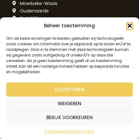
Moerbeke-Waas
Oudenaarde
Sint-Niklaas
Beheer toestemming
Temse
West-Vlaanderen
Om de beste ervaringen te bieden, gebruiken wij technologieën
zoals cookies om informatie over je apparaat op te slaan en/of te
raadplegen. Door in te stemmen met deze technologieën kunnen
Alveringem
wij gegevens zoals surfgedrag of unieke ID's op deze site
De Haan
verwerken. Als je geen toestemming geeft of uw toestemming
intrekt, kan dit een nadelige invloed hebben op bepaalde functies
Ieper
en mogelijkheden.
Knokke-Heist
Kortemark
ACCEPTEREN
Kortrijk
Oostende
WEIGEREN
Roeselare
Tielt
BEKIJK VOORKEUREN
Cookiebeleid
Privacy Policy
gemaakt met
door
creativitijd