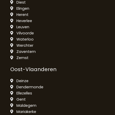
Diest
Elingen
Herent
Heverlee
Leuven
Vilvoorde
Waterloo
Werchter
Zaventem
Zemst
Oost-Vlaanderen
Deinze
Dendermonde
Ellezelles
Gent
Maldegem
Mariakerke