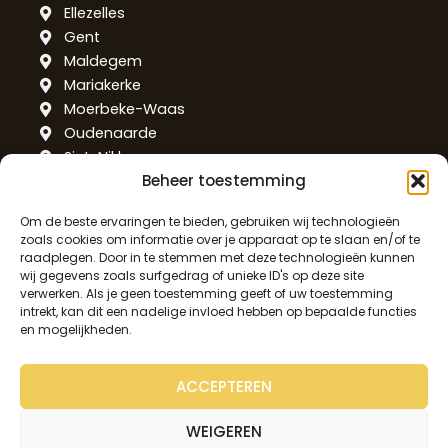
Ellezelles
Gent
Maldegem
Mariakerke
Moerbeke-Waas
Oudenaarde
Sint-Niklaas
Beheer toestemming
Temse
West-Vlaanderen
Om de beste ervaringen te bieden, gebruiken wij technologieën
zoals cookies om informatie over je apparaat op te slaan en/of te
raadplegen. Door in te stemmen met deze technologieën kunnen
Alveringem
wij gegevens zoals surfgedrag of unieke ID's op deze site
verwerken. Als je geen toestemming geeft of uw toestemming
De Haan
intrekt, kan dit een nadelige invloed hebben op bepaalde functies
Ieper
en mogelijkheden.
Knokke-Heist
Kortemark
ACCEPTEREN
Kortrijk
Oostende
WEIGEREN
Roeselare