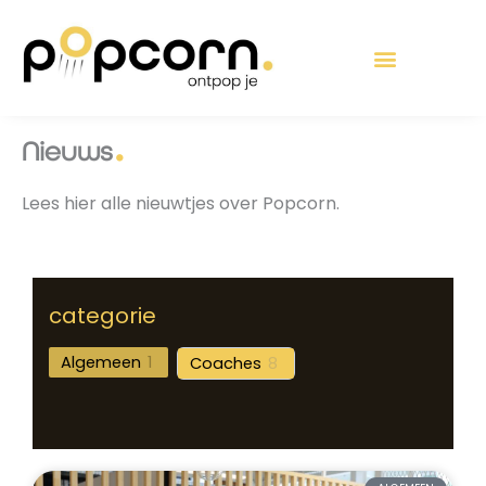
Ga
de
naar
inhoud
de
inhoud
Nieuws
Lees hier alle nieuwtjes over Popcorn.
categorie
Algemeen
1
Coaches
8