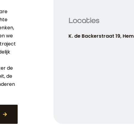
lare
Locaties
hte
enken,
ken we
K. de Backerstraat 19, Hem
traject
elijk
ter de
it, de
nderen