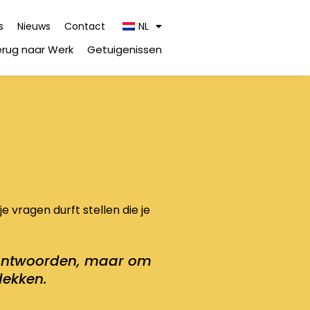
s
Nieuws
Contact
NL
erug naar Werk
Getuigenissen
 vragen durft stellen die je
 antwoorden, maar om
dekken.