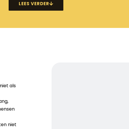
LEES VERDER
niet als
ang,
 mensen
en niet