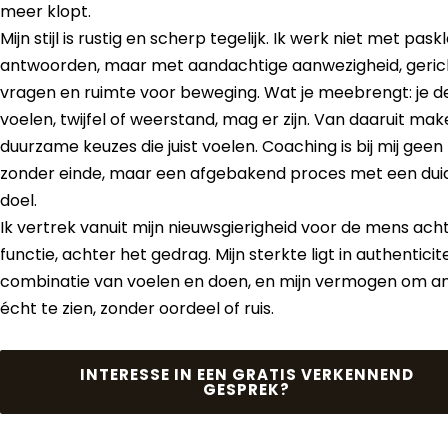
meer klopt.
Mijn stijl is rustig en scherp tegelijk. Ik werk niet met pask
antwoorden, maar met aandachtige aanwezigheid, geric
vragen en ruimte voor beweging. Wat je meebrengt: je d
voelen, twijfel of weerstand, mag er zijn. Van daaruit ma
duurzame keuzes die juist voelen. Coaching is bij mij geen 
zonder einde, maar een afgebakend proces met een duid
doel.
Ik vertrek vanuit mijn nieuwsgierigheid voor de mens ach
functie, achter het gedrag. Mijn sterkte ligt in authenticite
combinatie van voelen en doen, en mijn vermogen om a
écht te zien, zonder oordeel of ruis.
INTERESSE IN EEN GRATIS VERKENNEND
GESPREK?