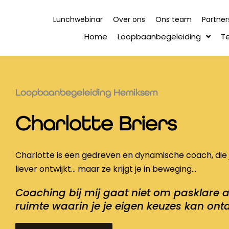
Lunchwebinar
Over ons
Ons team
Partner
Home
Loopbaanbegeleiding
T
Loopbaanbegeleiding Hemiksem
Charlotte Briers
Charlotte is een gedreven en dynamische coach, die je
liever ontwijkt… maar ze krijgt je in beweging…
Coaching bij mij gaat niet om pasklare
ruimte waarin je je eigen keuzes kan ont