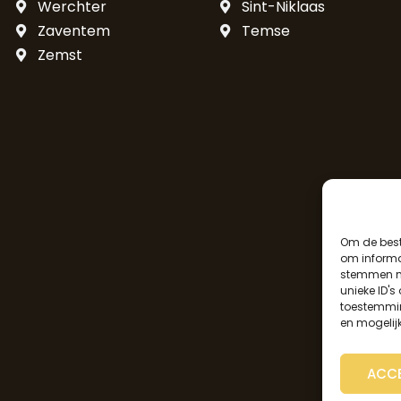
Werchter
Sint-Niklaas
Zaventem
Temse
Zemst
Om de best
om informat
stemmen me
unieke ID's
toestemmin
en mogelij
ACC