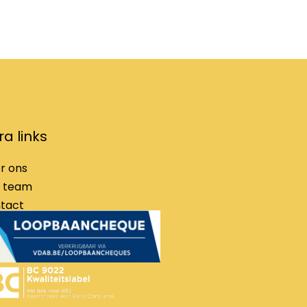
ra links
r ons
 team
tact