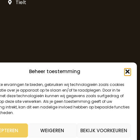
Tielt
Beheer toestemming
e ervaringen te bieden, gebruiken wij technologieën zoals cookies
ie over je apparaat op te slaan en/of te raadplegen. Door in te
t deze technologieën kunnen wij gegevens zoals surfgedrag of
 op deze site verwerken. Als je geen toestemming geeft of uw
g intrekt, kan dit een nadelige invloed hebben op bepaalde functies
kheden.
EPTEREN
WEIGEREN
BEKIJK VOORKEUREN