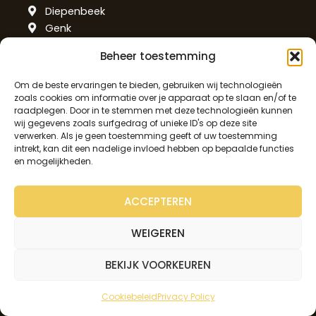
Diepenbeek
Genk
Ham
Beheer toestemming
Hasselt
Hechtel-Eksel
Om de beste ervaringen te bieden, gebruiken wij technologieën
Herk-de-Stad
zoals cookies om informatie over je apparaat op te slaan en/of te
raadplegen. Door in te stemmen met deze technologieën kunnen
Heusden-Zolder
wij gegevens zoals surfgedrag of unieke ID's op deze site
Kuringen
verwerken. Als je geen toestemming geeft of uw toestemming
Opglabbeek
intrekt, kan dit een nadelige invloed hebben op bepaalde functies
en mogelijkheden.
Oudsbergen
Peer
Sint-Truiden
ACCEPTEREN
Tessenderlo
Zonhoven
WEIGEREN
Antwerpen
BEKIJK VOORKEUREN
Antwerpen
Cookiebeleid
Privacy Policy
Beerse