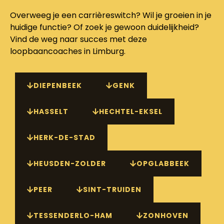
Overweeg je een carrièreswitch? Wil je groeien in je
huidige functie? Of zoek je gewoon duidelijkheid?
Vind de weg naar succes met deze
loopbaancoaches in Limburg.
DIEPENBEEK
GENK
HASSELT
HECHTEL-EKSEL
HERK-DE-STAD
HEUSDEN-ZOLDER
OPGLABBEEK
PEER
SINT-TRUIDEN
TESSENDERLO-HAM
ZONHOVEN