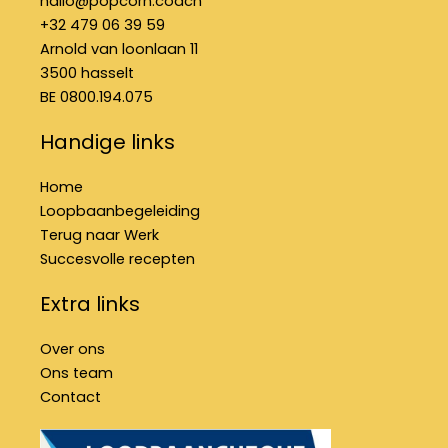
hallo@popcorn.coach
k
a
n
+32 479 06 39 59
-
m
f
Arnold van loonlaan 11
3500 hasselt
BE 0800.194.075
Handige links
Home
Loopbaanbegeleiding
Terug naar Werk
Succesvolle recepten
Extra links
Over ons
Ons team
Contact