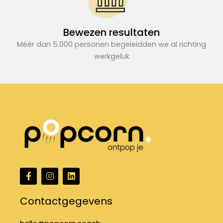
Bewezen resultaten
Méér dan 5.000 personen begeleidden we al richting
werkgeluk
F
I
L
a
n
i
c
s
n
e
t
k
Contactgegevens
b
a
e
o
g
d
o
r
i