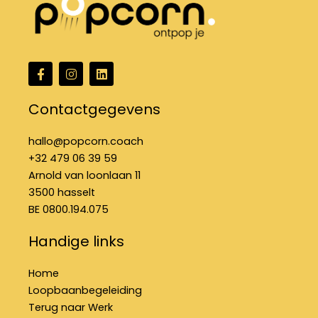
F
I
L
a
n
i
c
s
n
e
t
k
Contactgegevens
b
a
e
o
g
d
o
r
i
hallo@popcorn.coach
k
a
n
+32 479 06 39 59
-
m
f
Arnold van loonlaan 11
3500 hasselt
BE 0800.194.075
Handige links
Home
Loopbaanbegeleiding
Terug naar Werk