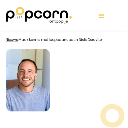
Ga
de
naar
inhoud
de
inhoud
Nieuws
Maak kennis met loopbaancoach Niels Deruytter