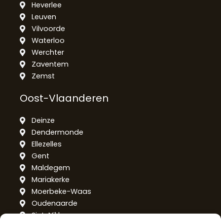
Heverlee
Leuven
Vilvoorde
Waterloo
Werchter
Zaventem
Zemst
Oost-Vlaanderen
Deinze
Dendermonde
Ellezelles
Gent
Maldegem
Mariakerke
Moerbeke-Waas
Oudenaarde
Sint-Niklaas