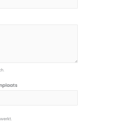
ch.
nplaats
werkt.