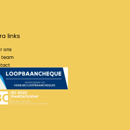
ra links
r ons
 team
tact