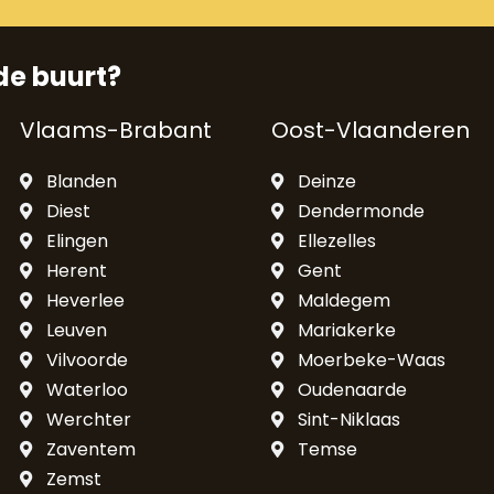
de buurt?
Vlaams-Brabant
Oost-Vlaanderen
Blanden
Deinze
Diest
Dendermonde
Elingen
Ellezelles
Herent
Gent
Heverlee
Maldegem
Leuven
Mariakerke
Vilvoorde
Moerbeke-Waas
Waterloo
Oudenaarde
Werchter
Sint-Niklaas
Zaventem
Temse
Zemst