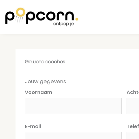
Ga
de
naar
inhoud
de
inhoud
Gewone coaches
Jouw gegevens
Voornaam
Ach
E-mail
Tel