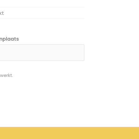
kt
nplaats
werkt.