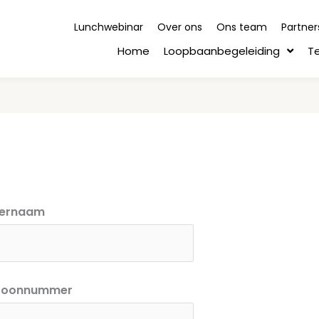
Lunchwebinar
Over ons
Ons team
Partner
Home
Loopbaanbegeleiding
T
ternaam
efoonnummer